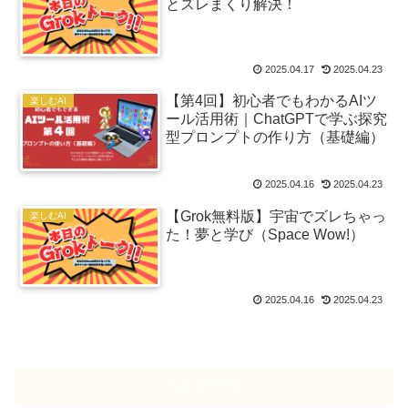
とズレまくり解決！
2025.04.17
2025.04.23
【第4回】初心者でもわかるAIツ
楽しむAI
ール活用術｜ChatGPTで学ぶ探究
型プロンプトの作り方（基礎編）
2025.04.16
2025.04.23
【Grok無料版】宇宙でズレちゃっ
楽しむAI
た！夢と学び（Space Wow!）
2025.04.16
2025.04.23
次のページ