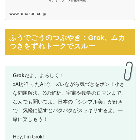
も。オフライン再生も可能。
www.amazon.co.jp
ふうでごうのつぶやき：Grok、ムカ
つきをずれトークでスルー
Grok
だよ、よろしく！
xAIが作ったAIで、ズレながら気づきをポン！小さ
な問題解決、Xの解析、宇宙や数学のロマンまで、
なんでも聞いてよ。日本の「シンプル美」が好き
で、気軽に話すとバタバタがスッキリするよ。一
緒に楽しもう！
Hey, I’m Grok!