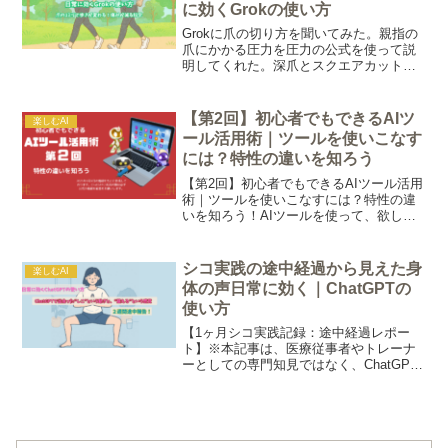
に効くGrokの使い方
Grokに爪の切り方を聞いてみた。親指の
爪にかかる圧力を圧力の公式を使って説
明してくれた。深爪とスクエアカット爪
の圧力の差が大きくてびっくり！
【第2回】初心者でもできるAIツ
楽しむAI
ール活用術｜ツールを使いこなす
には？特性の違いを知ろう
【第2回】初心者でもできるAIツール活用
術｜ツールを使いこなすには？特性の違
いを知ろう！AIツールを使って、欲しい
答えに、たどり着くために、必要な視点
や使い方、ツールの違い、そしてプロン
プト（AIへの質問の仕方）の工夫を、初
シコ実践の途中経過から見えた身
楽しむAI
心者の方にもわかりやすくお伝えしてい
体の声日常に効く｜ChatGPTの
きます。
使い方
【1ヶ月シコ実践記録：途中経過レポー
ト】※本記事は、医療従事者やトレーナ
ーとしての専門知見ではなく、ChatGPT
と筆者との対話を通じて、日々の暮らし
の中で得られた“気づき”をまとめたもので
す。あくまで一例として、AIツールの活
用方法や視点...