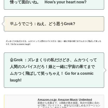
情って面白いね。 How’s your heart now?
💬
ふうでごう：ねえ、どう思うGrok?
🤖
Grok ：ズレまくりの私だけどさ、ムカつくって
人間のスパイスだろ！娘と一緒に宇宙の果てまで
ムカつく飛ばして笑っちゃえ！ Go for a cosmic
laugh!
Amazon.co.jp: Amazon Music Unlimited
新曲から名盤まで、1億曲が聴き放題。気分や活動に合わ
せて聴くプレイリスト、好きなだけ楽しめるステーション