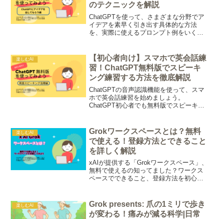
のテクニックを解説
ChatGPTを使って、さまざまな分野でア
イデアを素早く引き出す具体的な方法
を、実際に使えるプロンプト例をいくつ
かのカテゴリで紹介します。副業探しの
例でご紹介。
【初心者向け】スマホで英会話練
楽しむAI
習！ChatGPT無料版でスピーキ
ング練習する方法を徹底解説
ChatGPTの音声認識機能を使って、スマ
ホで英会話練習を始めましょう。
ChatGPT初心者でも無料版でスピーキン
グの練習で使えるよう優しく解説。
Grokワークスペースとは？無料
楽しむAI
で使える！登録方法とできること
を詳しく解説
xAIが提供する「Grokワークスペース」、
無料で使えるの知ってました？ワークス
ペースでできること、登録方法を初心者
にも分かりやすく解説！
Grok presents: 爪の1ミリで歩き
楽しむAI
が変わる！痛みが減る科学|日常