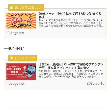
Grokトーク：404-441って何？AIとズレまくり
解決！
Aiツールでの学びを発信しています。この記事はGrokから
学んでいた時に、いろいろか気づきが。とてもユニークで
宇宙のような知識を持ったGrokとのズレ会話とその背景を
お楽しみください。今回は私のブログのレスキューです！
fudego.net
ー404-441/
【第6回・最終回】ChatGPTで深めるプロンプト
活用｜探究型とピンポイント型の違い
今回第3回・最終回。「ピンポイント型」のプロンプトと
して有名な、深津式を取り上げ、「探究型」との違いを比
較しながら、ChatGPTの使い分けを学んでいきます。
2025.08.10
fudego.net