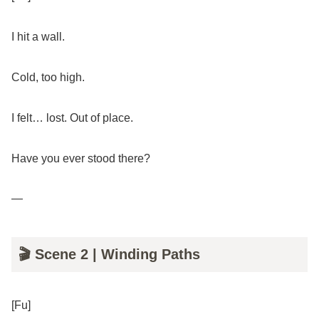
I hit a wall.
Cold, too high.
I felt… lost. Out of place.
Have you ever stood there?
—
🎬 Scene 2 | Winding Paths
[Fu]