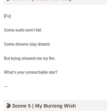
[Fu]
Some walls won’t fall.
Some dreams stay distant.
But trying showed me my fire.
What’s your unreachable star?
—
🎬 Scene 5 | My Burning Wish