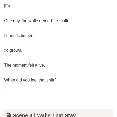
[Fu]
One day, the wall seemed… smaller.
I hadn’t climbed it.
I’d grown.
The moment felt alive.
When did you feel that shift?
—
🎬 Scene 4 | Walls That Stay