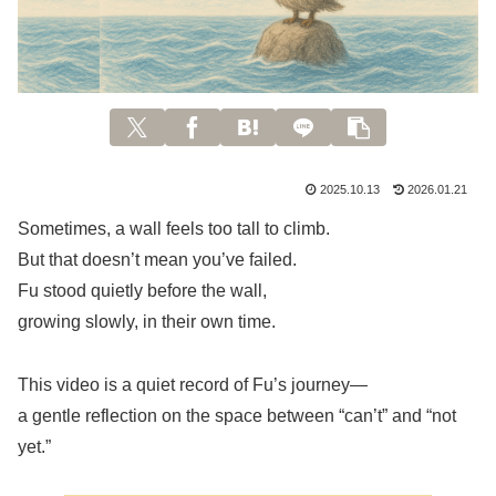
2025.10.13
2026.01.21
Sometimes, a wall feels too tall to climb.
But that doesn’t mean you’ve failed.
Fu stood quietly before the wall,
growing slowly, in their own time.
This video is a quiet record of Fu’s journey—
a gentle reflection on the space between “can’t” and “not
yet.”