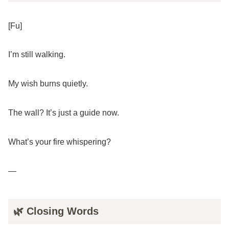
[Fu]
I’m still walking.
My wish burns quietly.
The wall? It’s just a guide now.
What’s your fire whispering?
—
🌿 Closing Words