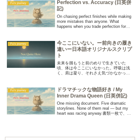
Perfection vs. Accuracy (日英併
Fu's journey
記)
On chasing perfect finishes while making
more mistakes than anyone. What
happens when you trade perfection for
accuracy — one careful step at a time.
今ここにいない。ー前向きの履き
Fu's journey
違いー日本語オリジナルスクリプ
ト
未来を掴もうと前のめりで生きていた
頃、体は今ここにいなかった。呼吸は浅
く、肩は凝り、それさえ気づかなかっ
た。これは、前向きを履き違えていた私
の話です。
ドラマチックな物語好き / My
Fu's journey
Inner Drama Queen (日英併記)
One missing document. Five dramatic
storylines. None of them real — but my
heart was racing anyway.書類一枚で、頭
の中に映画が始まった。最高の悲劇から
最高のハッピーエンドまで。でも全部、
起こっていないこと。