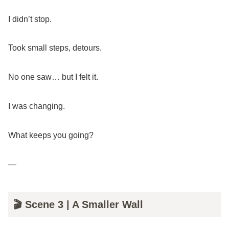
I didn’t stop.
Took small steps, detours.
No one saw… but I felt it.
I was changing.
What keeps you going?
—
🎬 Scene 3 | A Smaller Wall