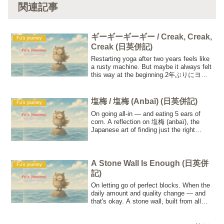
関連記事
ギーギーギーギー / Creak, Creak,
Fu's journey
Creak (日英併記)
Restarting yoga after two years feels like
a rusty machine. But maybe it always felt
this way at the beginning.2年ぶりにヨガ
を再開したら、油をさしていない機械み
たいにギーギーギーギー。でも、初めて
やった時もこんなふうだったかも。
塩梅 / 塩梅 (Anbaï) (日英併記)
Fu's journey
On going all-in — and eating 5 ears of
corn. A reflection on 塩梅 (anbaï), the
Japanese art of finding just the right
balance.とうもろこし5本から気づいた、
ちょうどいい加減「塩梅」。一呼吸と余
白で、いい塩梅を見つける話。
A Stone Wall Is Enough (日英併
Fu's journey
記)
On letting go of perfect blocks. When the
daily amount and quality change — and
that's okay. A stone wall, built from all
kinds of stones, is enough.